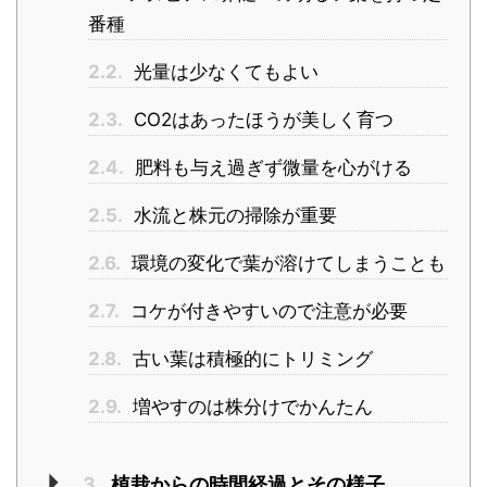
番種
2.2.
光量は少なくてもよい
2.3.
CO2はあったほうが美しく育つ
2.4.
肥料も与え過ぎず微量を心がける
2.5.
水流と株元の掃除が重要
2.6.
環境の変化で葉が溶けてしまうことも
2.7.
コケが付きやすいので注意が必要
2.8.
古い葉は積極的にトリミング
2.9.
増やすのは株分けでかんたん
3.
植栽からの時間経過とその様子