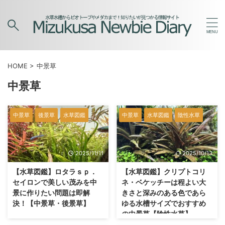
HOME
>
中景草
中景草
中景草
後景草
水草図鑑
中景草
水草図鑑
陰性水草
2025/11/11
2025/10/13
【水草図鑑】ロタラｓｐ．
【水草図鑑】クリプトコリ
セイロンで美しい茂みを中
ネ・ベケッチーは程よい大
景に作りたい問題は即解
きさと深みのある色であら
決！【中景草・後景草】
ゆる水槽サイズでおすすめ
の中景草【陰性水草】