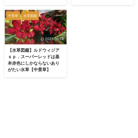
中景草
水草図鑑
2025/10/13
【水草図鑑】ルドウィジア
ｓｐ．スーパーレッドは基
本赤色にしかならないあり
がたい水草【中景草】