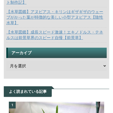
ト制作記】
【水草図鑑】アヌビアス・キリンはギザギザのウェー
ブがかった葉が特徴的な美しい小型アヌビアス【陰性
水草】
【水草図鑑】成長スピード激速！エキノドルス・テネ
ルスは前景草界のスピード自慢【前景草】
アーカイブ
よく読まれている記事
1