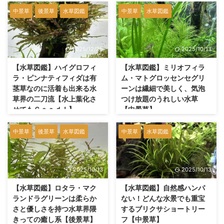
中景草
後景草
水草図鑑
中景草
水草図鑑
2025/12/25
2025/10/13
【水草図鑑】ハイグロフィ
【水草図鑑】ミリオフィラ
ラ・ピンナティフィダは有
ム・マトグロッセンセグリ
茎草なのに活着も出来る水
ーンは繊細で美しく、気泡
草界の二刀流【水上葉化さ
つけ放題のうれしい水草
せてもＧｏｏｄ！】
【中景草】
中景草
後景草
水草図鑑
中景草
水草図鑑
2025/10/13
2025/10/13
【水草図鑑】ロタラ・マク
【水草図鑑】自然感ハンパ
ランドラグリーンは柔らか
ない！どんな水景でも重宝
さと優しさを持つ水草界隈
するブリクサショートリー
きっての癒し系【後景草】
フ【中景草】